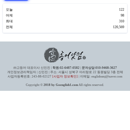
오늘
122
어제
98
최대
310
전체
120,569
㈜고등어 대표이사 신민진 |
학원:02-6487-0582
|
문자상담:010-9468-3627
개인정보관리책임자 | 신민진 | 주소: 서울시 성북구 아리랑로 22 동원빌딩 3층 전체
사업자등록번호: 243-88-02127
[사업자 정보확인]
| 이메일: englishsmj@naver.com
Copyright ©
2018 by Goenglish1.com
All rights reserved.