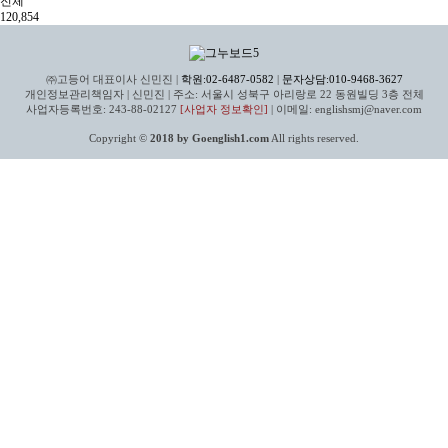
전체
120,854
㈜고등어 대표이사 신민진 |
학원:02-6487-0582
|
문자상담:010-9468-3627
개인정보관리책임자 | 신민진 | 주소: 서울시 성북구 아리랑로 22 동원빌딩 3층 전체
사업자등록번호: 243-88-02127
[사업자 정보확인]
| 이메일: englishsmj@naver.com
Copyright ©
2018 by Goenglish1.com
All rights reserved.