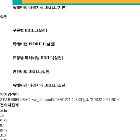
독해만점 배경지식 DRILL[기본]
실전
구문법 DRILL[실전]
독해비법 19 DRILL[실전]
유형별 독해비법 DRILL[실전]
빈칸비법 DRILL[실전]
독해만점 배경지식 DRILL[실전]
인기검색어
2
EAB590EC9EAC
-var_dumpmd5298701271-123
대일외고
2022
2027
2014
접속자집계
오늘
15
어제
87
최대
310