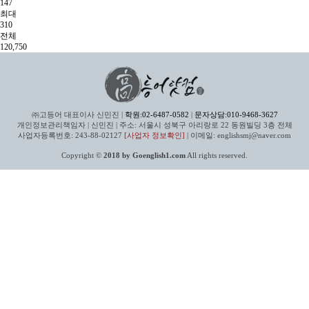
147
최대
310
전체
120,750
㈜고등어 대표이사 신민진 |
학원:02-6487-0582
|
문자상담:010-9468-3627
개인정보관리책임자 | 신민진 | 주소: 서울시 성북구 아리랑로 22 동원빌딩 3층 전체
사업자등록번호: 243-88-02127
[사업자 정보확인]
| 이메일: englishsmj@naver.com
Copyright ©
2018 by Goenglish1.com
All rights reserved.