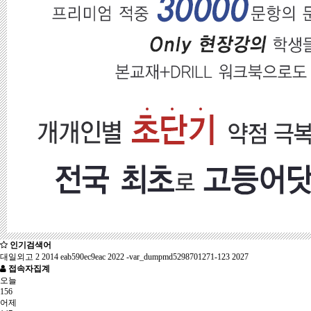
인기검색어
대일외고
2
2014
eab590ec9eac
2022
-var_dumpmd5298701271-123
2027
접속자집계
오늘
156
어제