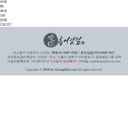
어제
98
최대
310
전체
120,557
㈜고등어 대표이사 신민진 |
학원:02-6487-0582
|
문자상담:010-9468-3627
개인정보관리책임자 | 신민진 | 주소: 서울시 성북구 아리랑로 22 동원빌딩 3층 전체
사업자등록번호: 243-88-02127
[사업자 정보확인]
| 이메일: englishsmj@naver.com
Copyright ©
2018 by Goenglish1.com
All rights reserved.