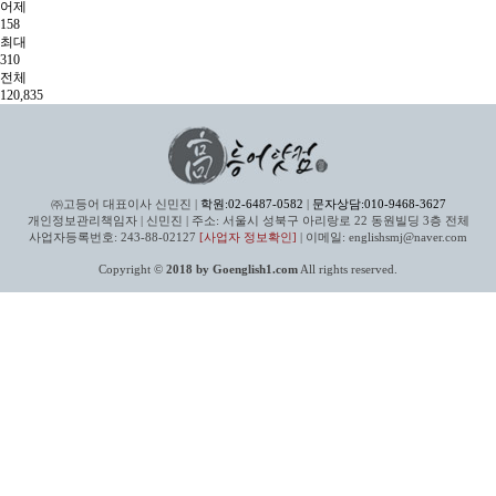
어제
158
최대
310
전체
120,835
㈜고등어 대표이사 신민진 |
학원:02-6487-0582
|
문자상담:010-9468-3627
개인정보관리책임자 | 신민진 | 주소: 서울시 성북구 아리랑로 22 동원빌딩 3층 전체
사업자등록번호: 243-88-02127
[사업자 정보확인]
| 이메일: englishsmj@naver.com
Copyright ©
2018 by Goenglish1.com
All rights reserved.