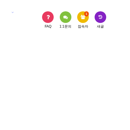
지사항
1
FAQ
1:1문의
접속자
새글