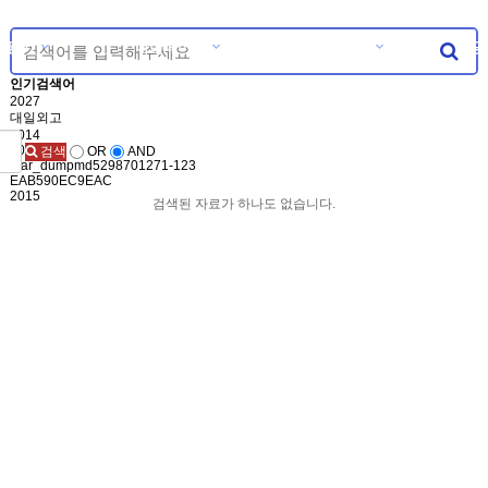
의듣기
마이페이지
자유게시판
공
분류
인기검색어
2027
대일외고
2014
2022
검색
OR
AND
-var_dumpmd5298701271-123
EAB590EC9EAC
2015
검색된 자료가 하나도 없습니다.