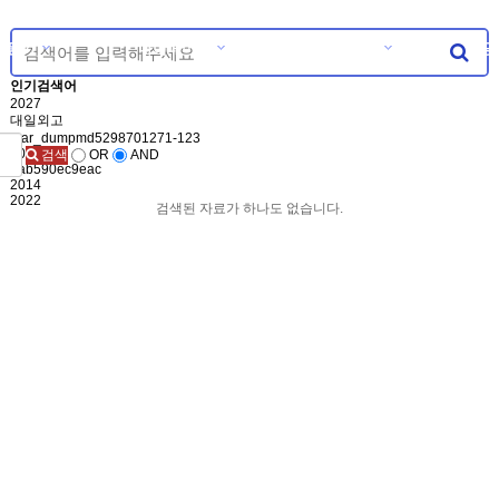
의듣기
마이페이지
자유게시판
공
분류
인기검색어
2027
대일외고
-var_dumpmd5298701271-123
2015
검색
OR
AND
eab590ec9eac
2014
2022
검색된 자료가 하나도 없습니다.