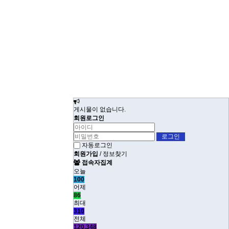
게시물이 없습니다.
회원로그인
자동로그인
회원가입
/
정보찾기
접속자집계
오늘
100
어제
86
최대
310
전체
120,348