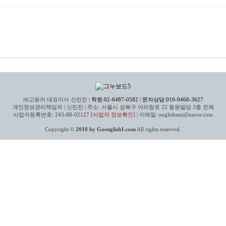
㈜고등어 대표이사 신민진 |
학원:02-6487-0582
|
문자상담:010-9468-3627
개인정보관리책임자 | 신민진 | 주소: 서울시 성북구 아리랑로 22 동원빌딩 3층 전체
사업자등록번호: 243-88-02127
[사업자 정보확인]
| 이메일: englishsmj@naver.com
Copyright ©
2018 by Goenglish1.com
All rights reserved.